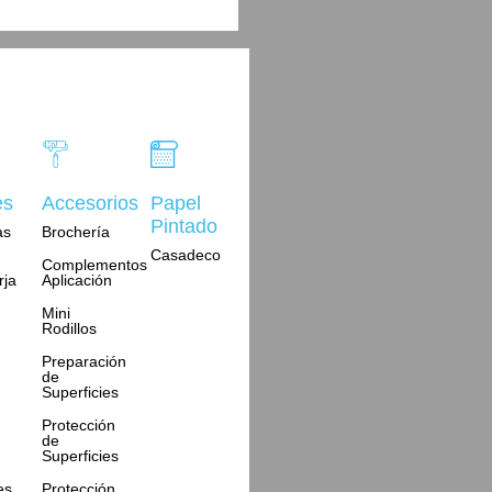
es
Accesorios
Papel
Pintado
as
Brochería
Casadeco
Complementos
rja
Aplicación
Mini
Rodillos
Preparación
de
Superficies
Protección
de
Superficies
es
Protección