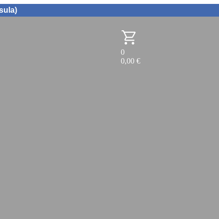
sula)
0
0,00
€