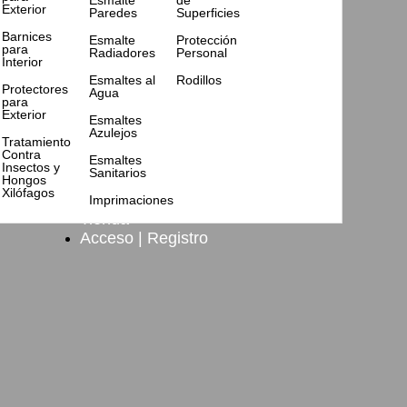
Esmalte
de
Exterior
Paredes
Superficies
Barnices
Esmalte
Protección
para
Radiadores
Personal
Interior
Esmaltes al
Rodillos
Protectores
Agua
para
Exterior
Esmaltes
Azulejos
Tratamiento
Contra
Esmaltes
Insectos y
Sanitarios
Hongos
Xilófagos
Imprimaciones
Tienda
Acceso | Registro