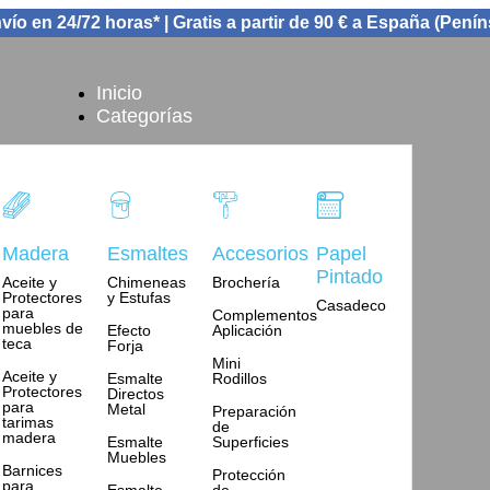
vío en 24/72 horas* | Gratis a partir de 90 € a España (Penín
Inicio
Categorías
Madera
Esmaltes
Accesorios
Papel
Pintado
Aceite y
Chimeneas
Brochería
Protectores
y Estufas
Casadeco
para
Complementos
muebles de
Efecto
Aplicación
teca
Forja
Mini
Aceite y
Esmalte
Rodillos
Protectores
Directos
para
Metal
Preparación
tarimas
de
madera
Esmalte
Superficies
Muebles
Barnices
Protección
para