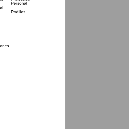
Personal
al
Rodillos
s
iones