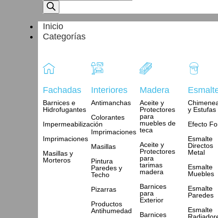
Inicio
Categorías
Fachadas
Interiores
Madera
Esmalt
Barnices e
Antimanchas
Aceite y
Chimene
Hidrofugantes
Protectores
y Estufas
para
Colorantes
muebles de
Impermeabilización
Efecto Fo
teca
Imprimaciones
Imprimaciones
Esmalte
Aceite y
Directos
Masillas
Protectores
Metal
Masillas y
para
Morteros
Pintura
tarimas
Esmalte
Paredes y
madera
Muebles
Techo
Barnices
Esmalte
Pizarras
para
Paredes
Exterior
Productos
Esmalte
Antihumedad
Barnices
Radiador