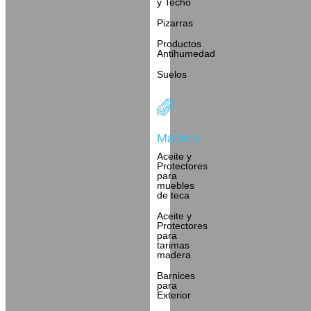
y Techo
Pizarras
Productos
Antihumedad
Suelos
Madera
Aceite y
Protectores
para
muebles
de teca
Aceite y
Protectores
para
tarimas
madera
Barnices
para
Exterior