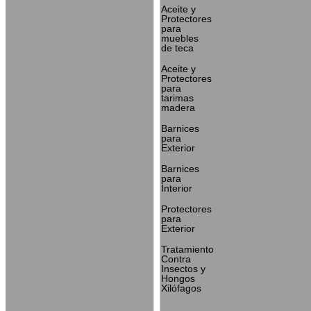
Aceite y
Protectores
para
muebles
de teca
Aceite y
Protectores
para
tarimas
madera
Barnices
para
Exterior
Barnices
para
Interior
Protectores
para
Exterior
Tratamiento
Contra
Insectos y
Hongos
Xilófagos