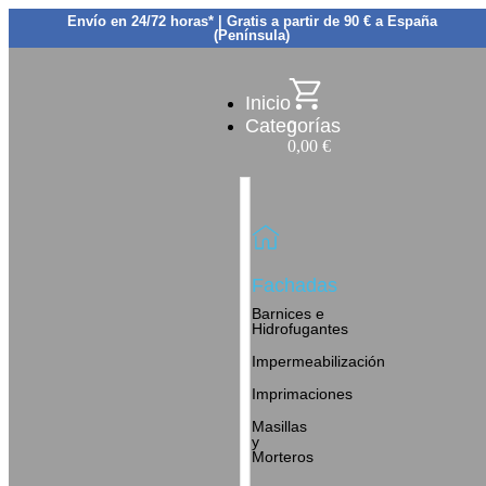
Envío en 24/72 horas* | Gratis a partir de 90 € a España
(Península)
Inicio
Categorías
0
0,00
€
Fachadas
Barnices e
Hidrofugantes
Impermeabilización
Imprimaciones
Masillas
y
Morteros