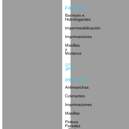
Fachadas
Barnices e
Hidrofugantes
Impermeabilización
Imprimaciones
Masillas
y
Morteros
Interiores
Antimanchas
Colorantes
Imprimaciones
Masillas
Pintura
Paredes