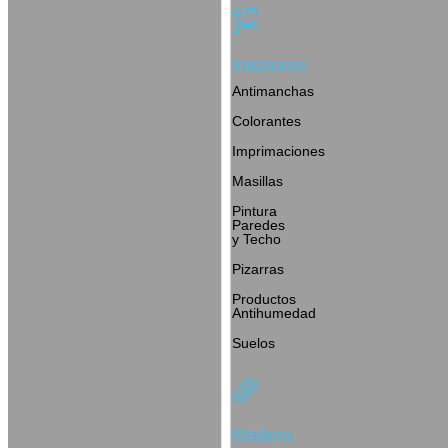
Interiores
Antimanchas
Colorantes
Imprimaciones
Masillas
Pintura
Paredes
y Techo
Pizarras
Productos
Antihumedad
Suelos
Madera