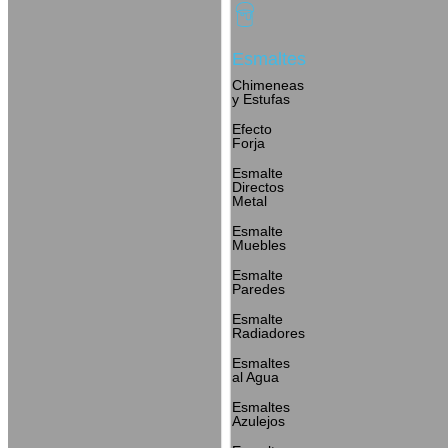
Esmaltes
Chimeneas
y Estufas
Efecto
Forja
Esmalte
Directos
Metal
Esmalte
Muebles
Esmalte
Paredes
Esmalte
Radiadores
Esmaltes
al Agua
Esmaltes
Azulejos