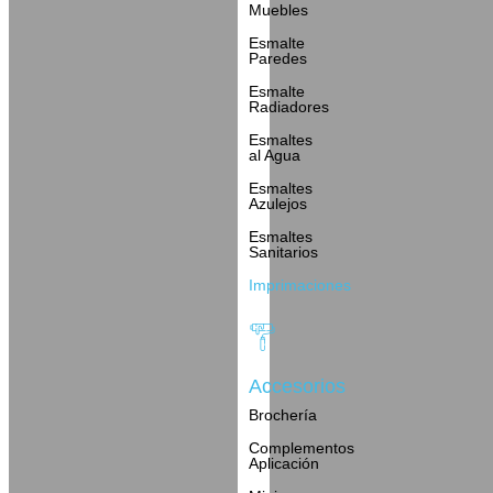
Muebles
Esmalte
Paredes
Esmalte
Radiadores
Esmaltes
al Agua
Esmaltes
Azulejos
Esmaltes
Sanitarios
Imprimaciones
Accesorios
Brochería
Complementos
Aplicación