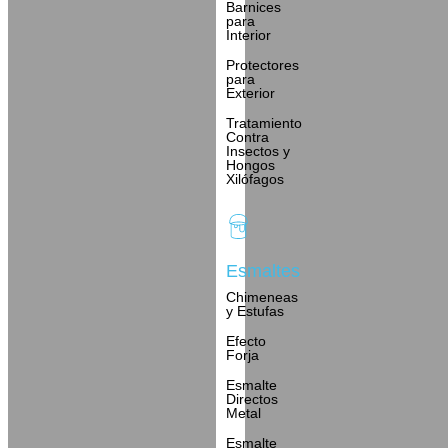
Barnices
para
Interior
Protectores
para
Exterior
Tratamiento
Contra
Insectos y
Hongos
Xilófagos
Esmaltes
Chimeneas
y Estufas
Efecto
Forja
Esmalte
Directos
Metal
Esmalte