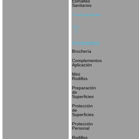
Esmaltes
Sanitarios
Imprimaciones
Accesorios
Brochería
Complementos
Aplicación
Mini
Rodillos
Preparación
de
Superficies
Protección
de
Superficies
Protección
Personal
Rodillos