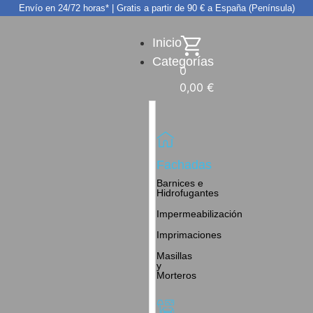
Envío en 24/72 horas* | Gratis a partir de 90 € a España (Península)
Inicio
Categorías
0
0,00
€
Fachadas
Barnices e
Hidrofugantes
Impermeabilización
Imprimaciones
Masillas
y
Morteros