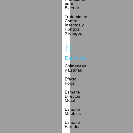
para
Exterior
Tratamiento
Contra
Insectos y
Hongos
Xilófagos
Esmaltes
Chimeneas
y Estufas
Efecto
Forja
Esmalte
Directos
Metal
Esmalte
Muebles
Esmalte
Paredes