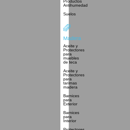
Productos
Antihumedad
Suelos
Madera
Aceite y
Protectores
para
muebles
de teca
Aceite y
Protectores
para
tarimas
madera
Barnices
para
Exterior
Barnices
para
Interior
Protectores