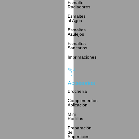
Esmalte
Radiadores
Esmaltes
al Agua
Esmaltes
Azulejos
Esmaltes
Sanitarios
Imprimaciones
Accesorios
Brochería
Complementos
Aplicación
Mini
Rodillos
Preparación
de
Superficies