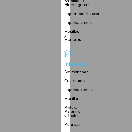
Barnices e
Hidrofugantes
Impermeabilización
Imprimaciones
Masillas
y
Morteros
Interiores
Antimanchas
Colorantes
Imprimaciones
Masillas
Pintura
Paredes
y Techo
Pizarras