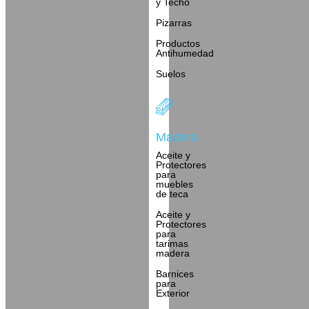
y Techo
Pizarras
Productos
Antihumedad
Suelos
Madera
Aceite y
Protectores
para
muebles
de teca
Aceite y
Protectores
para
tarimas
madera
Barnices
para
Exterior