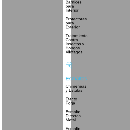
Barnices
para
Interior
Protectores
para
Exterior
Tratamiento
Contra
Insectos y
Hongos
Xilófagos
Esmaltes
Chimeneas
y Estufas
Efecto
Forja
Esmalte
Directos
Metal
Esmalte