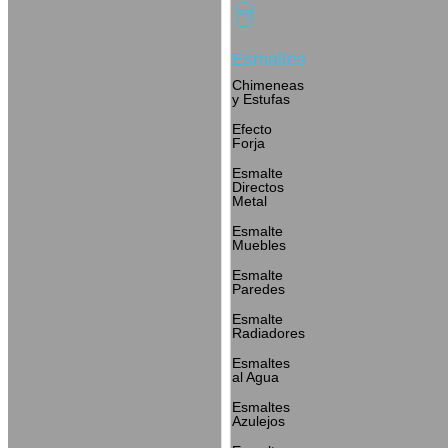
Esmaltes
Chimeneas
y Estufas
Efecto
Forja
Esmalte
Directos
Metal
Esmalte
Muebles
Esmalte
Paredes
Esmalte
Radiadores
Esmaltes
al Agua
Esmaltes
Azulejos