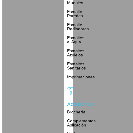
Muebles
Esmalte
Paredes
Esmalte
Radiadores
Esmaltes
al Agua
Esmaltes
Azulejos
Esmaltes
Sanitarios
Imprimaciones
Accesorios
Brochería
Complementos
Aplicación