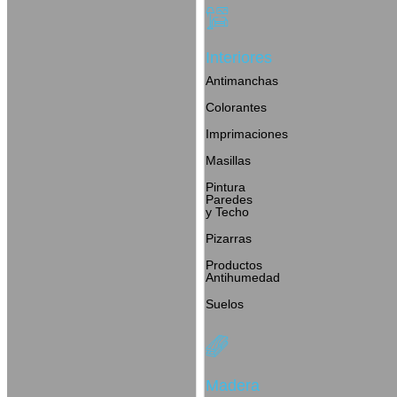
Interiores
Antimanchas
Colorantes
Imprimaciones
Masillas
Pintura
Paredes
y Techo
Pizarras
Productos
Antihumedad
Suelos
Madera