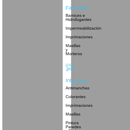
Fachadas
Barnices e
Hidrofugantes
Impermeabilización
Imprimaciones
Masillas
y
Morteros
Interiores
Antimanchas
Colorantes
Imprimaciones
Masillas
Pintura
Paredes