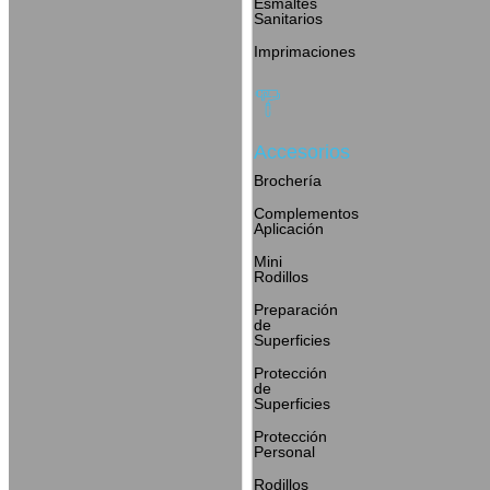
Esmaltes
Sanitarios
Imprimaciones
Accesorios
Brochería
Complementos
Aplicación
Mini
Rodillos
Preparación
de
Superficies
Protección
de
Superficies
Protección
Personal
Rodillos