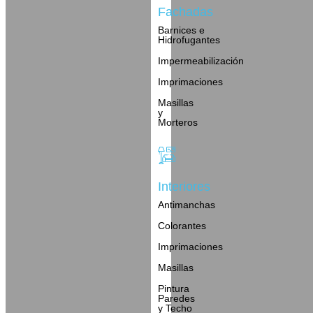
Fachadas
Barnices e
Hidrofugantes
Impermeabilización
Imprimaciones
Masillas
y
Morteros
Interiores
Antimanchas
Colorantes
Imprimaciones
Masillas
Pintura
Paredes
y Techo