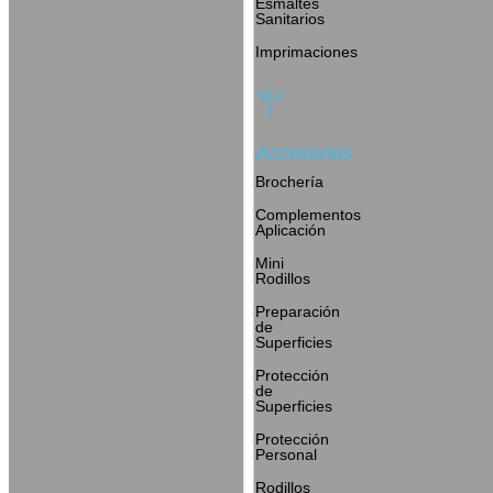
Esmaltes
Sanitarios
Imprimaciones
Accesorios
Brochería
Complementos
Aplicación
Mini
Rodillos
Preparación
de
Superficies
Protección
de
Superficies
Protección
Personal
Rodillos