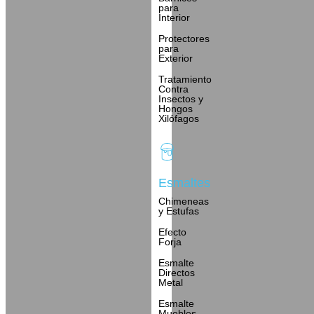
para
Interior
Protectores
para
Exterior
Tratamiento
Contra
Insectos y
Hongos
Xilófagos
Esmaltes
Chimeneas
y Estufas
Efecto
Forja
Esmalte
Directos
Metal
Esmalte
Muebles