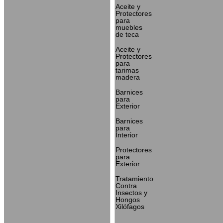
Aceite y
Protectores
para
muebles
de teca
Aceite y
Protectores
para
tarimas
madera
Barnices
para
Exterior
Barnices
para
Interior
Protectores
para
Exterior
Tratamiento
Contra
Insectos y
Hongos
Xilófagos