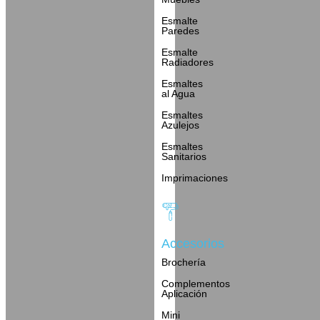
Esmalte
Paredes
Esmalte
Radiadores
Esmaltes
al Agua
Esmaltes
Azulejos
Esmaltes
Sanitarios
Imprimaciones
Accesorios
Brochería
Complementos
Aplicación
Mini