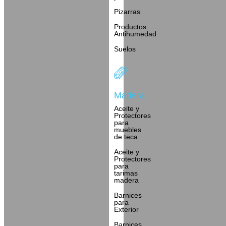
Pizarras
Productos
Antihumedad
Suelos
Madera
Aceite y
Protectores
para
muebles
de teca
Aceite y
Protectores
para
tarimas
madera
Barnices
para
Exterior
Barnices