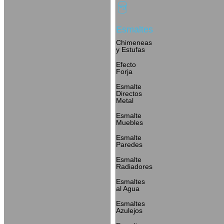
Esmaltes
Chimeneas
y Estufas
Efecto
Forja
Esmalte
Directos
Metal
Esmalte
Muebles
Esmalte
Paredes
Esmalte
Radiadores
Esmaltes
al Agua
Esmaltes
Azulejos