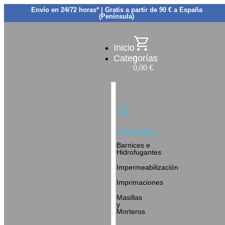
Envío en 24/72 horas* | Gratis a partir de 90 € a España
(Península)
Inicio
Categorías
0
0,00
€
Fachadas
Barnices e
Hidrofugantes
Impermeabilización
Imprimaciones
Masillas
y
Morteros