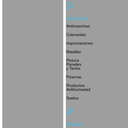
Interiores
Antimanchas
Colorantes
Imprimaciones
Masillas
Pintura
Paredes
y Techo
Pizarras
Productos
Antihumedad
Suelos
Madera