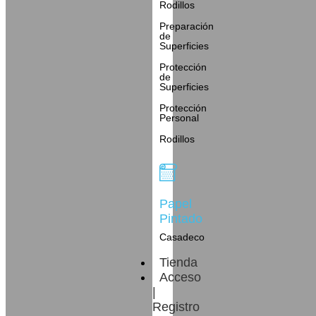
Rodillos
Preparación
de
Superficies
Protección
de
Superficies
Protección
Personal
Rodillos
Papel
Pintado
Casadeco
Tienda
Acceso
|
Registro