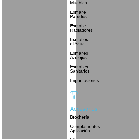
Muebles
Esmalte
Paredes
Esmalte
Radiadores
Esmaltes
al Agua
Esmaltes
Azulejos
Esmaltes
Sanitarios
Imprimaciones
Accesorios
Brochería
Complementos
Aplicación