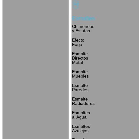
Esmaltes
Chimeneas
y Estufas
Efecto
Forja
Esmalte
Directos
Metal
Esmalte
Muebles
Esmalte
Paredes
Esmalte
Radiadores
Esmaltes
al Agua
Esmaltes
Azulejos