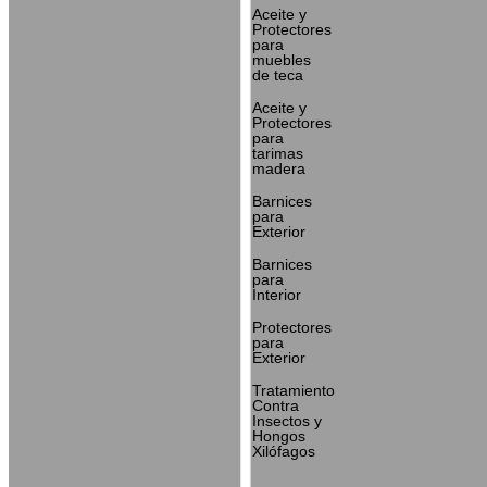
Aceite y
Protectores
para
muebles
de teca
Aceite y
Protectores
para
tarimas
madera
Barnices
para
Exterior
Barnices
para
Interior
Protectores
para
Exterior
Tratamiento
Contra
Insectos y
Hongos
Xilófagos