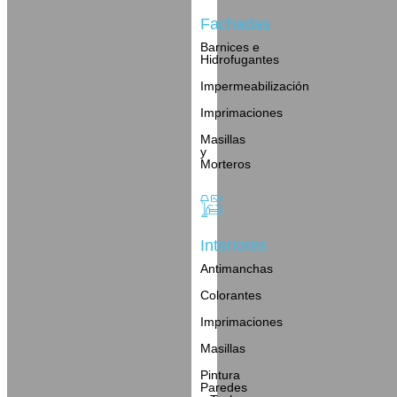
Fachadas
Barnices e
Hidrofugantes
Impermeabilización
Imprimaciones
Masillas
y
Morteros
Interiores
Antimanchas
Colorantes
Imprimaciones
Masillas
Pintura
Paredes