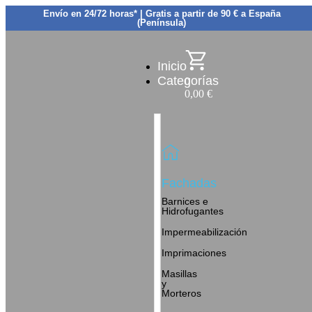
Envío en 24/72 horas* | Gratis a partir de 90 € a España
(Península)
Inicio
Categorías
0
0,00
€
Fachadas
Barnices e
Hidrofugantes
Impermeabilización
Imprimaciones
Masillas
y
Morteros