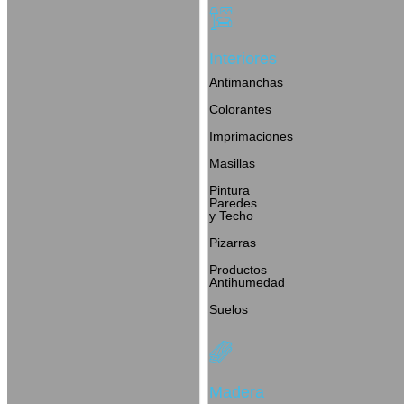
Interiores
Antimanchas
Colorantes
Imprimaciones
Masillas
Pintura
Paredes
y Techo
Pizarras
Productos
Antihumedad
Suelos
Madera