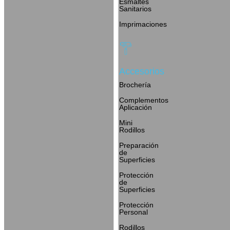
Esmaltes
Sanitarios
Imprimaciones
Accesorios
Brochería
Complementos
Aplicación
Mini
Rodillos
Preparación
de
Superficies
Protección
de
Superficies
Protección
Personal
Rodillos