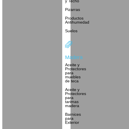
y Techo
Pizarras
Productos
Antihumedad
Suelos
Madera
Aceite y
Protectores
para
muebles
de teca
Aceite y
Protectores
para
tarimas
madera
Barnices
para
Exterior