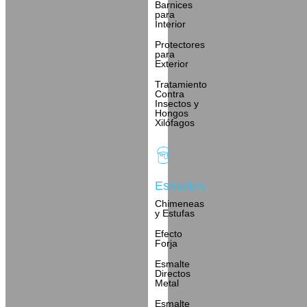
Barnices
para
Interior
Protectores
para
Exterior
Tratamiento
Contra
Insectos y
Hongos
Xilófagos
Esmaltes
Chimeneas
y Estufas
Efecto
Forja
Esmalte
Directos
Metal
Esmalte